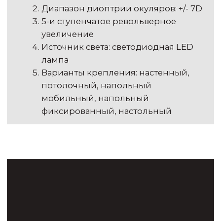
Интраоральные сканеры Shining 3D — это
сочетание простоты в обращении,
доступной цены и высочайшего качества
цифровых оттисков. Подходит для
терапевтов, ортопедов, ортодонтов и
хирургов.
Режим сканирования челюсти при
полной адентии
Моделирование временных
коронок, сплинтов и кап без
сторонних программ
Симуляция ортодонтического
лечения
Фиксация движений нижней
челюсти и динамических контактов