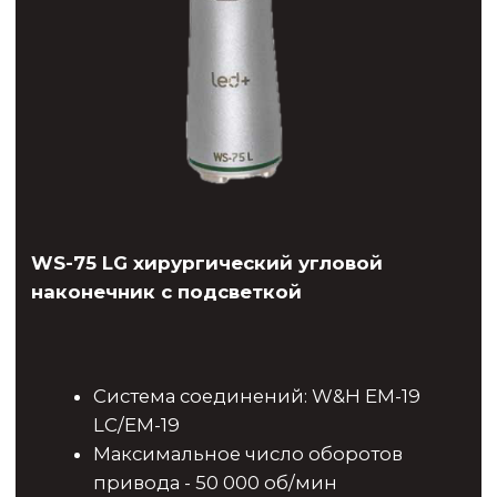
Москва, ул. Новокузнецкая, д.33
Записаться на приём
РЕЖИМ РАБОТЫ
Пн — Вс с 10:00 до 21:00
Как добраться?
ЮРИДИЧЕСКАЯ ИНФОРМАЦИЯ
ООО "ПРОИМПЛАНТС"
РФ, 115054, Г. МОСКВА, ВН.ТЕР.Г.
МУНИЦИПАЛЬНЫЙ ОКРУГ
ЗАМОСКВОРЕЧЬЕ, УЛ
НОВОКУЗНЕЦКАЯ, Д. 33, СТР. 1,
ПОМЕЩ. 3/1
ИНН
9705205726