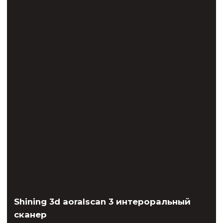
Smart Plus PHT-35LHS
Smart Plus обеспечивает наиболее точное
и высококачественное панорамное