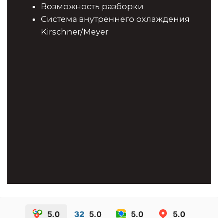
Регистрационный номер лицензии:
Л041-01137-77/02550746
КОНТАКТЫ
info@implants-msk.ru
+7(495) 725-56-57
Политика конфиденциальности
5.0
5.0
5.0
5.0