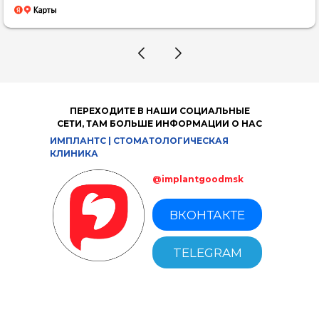
чуткая и внимательная, постоянно заботится о
комфорте. Несмотря на сложное хирургическое
вмешательство, я не чувствовала ни боли, ни
стресса. Атмосфера доверия и спокойствия —
это их заслуга. Спасибо за вашу работу и
бережное отношение! Всем знакомым теперь буду
рекомендовать только вас.
ПЕРЕХОДИТЕ В НАШИ СОЦИАЛЬНЫЕ
СЕТИ, ТАМ БОЛЬШЕ ИНФОРМАЦИИ О НАС
ИМПЛАНТС | СТОМАТОЛОГИЧЕСКАЯ
КЛИНИКА
@implantgoodmsk
ВКОНТАКТЕ
TELEGRAM