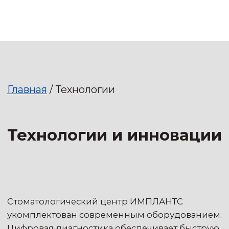
Главная
/ Технологии
Технологии и инновации
Стоматологический центр ИМПЛАНТС
укомплектован современным оборудованием.
Цифровая диагностика обеспечивает быструю
постановку верного диагноза и раннее начало
лечения. А терапевтические аппараты нового
поколения позволяют проводить
стоматологические манипуляции с точностью
до микрон.