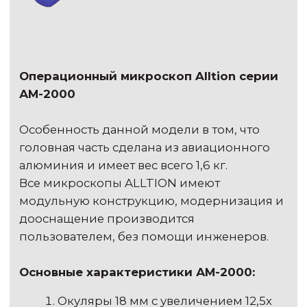
Shining 3d aoralscan 3 интероральный
сканер