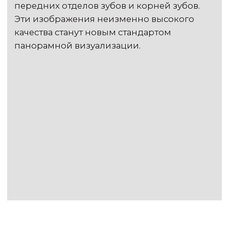
SurgicPROLED (230V) - Физиодиспенсерс
оптикой для хирургии и имплантологии
Настройка интенсивности подсветки
Блок управления с
усовершенствованной функцией
калибровки крутящего момента
(ККМ)
Удобная высокоэффективная помпа