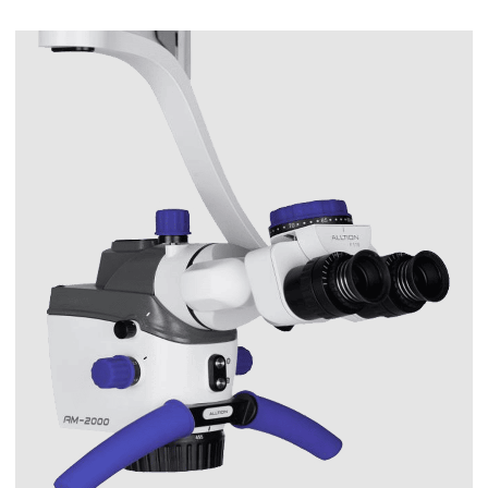
Операционный микроскоп Alltion серии
АМ-2000
Особенность данной модели в том, что
головная часть сделана из авиационного
алюминия и имеет вес всего 1,6 кг.
Все микроскопы ALLTION имеют
модульную конструкцию, модернизация и
дооснащение производится
пользователем, без помощи инженеров.
Основные характеристики АМ-2000:
Окуляры 18 мм с увеличением 12,5х
Диапазон диоптрии окуляров: +/- 7D
5-и ступенчатое револьверное
увеличение
Источник света: светодиодная LED
лампа
Варианты крепления: настенный,
потолочный, напольный
мобильный, напольный
фиксированный, настольный