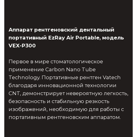
WS-75 LG хирургический угловой
наконечник с подсветкой
Система соединений: W&H EM-19
LC/EM-19
Максимальное число оборотов
привода - 50 000 об/мин
Возможность разборки
Система внутреннего охлаждения
Kirschner/Meyer