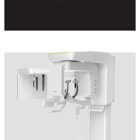
Аппарат рентгеновский дентальный
портативный EzRay Air Portable, модель
VEX-P300
Первое в мире стоматологическое
применение Carbon Nano Tube
Technology. Портативные рентген Vatech