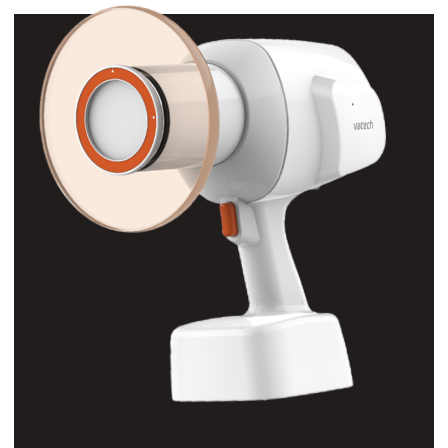
8 индивидуальных программ для
каждой из 6-ти систем имплантов
Не требует специального
программного обеспечения
Информация о заполнении памяти
постоянно отображается на дисплее