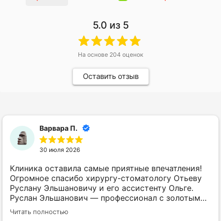
5.0
из 5
На основе
204
оценок
Оставить отзыв
Варвара П.
30 июля 2026
Клиника оставила самые приятные впечатления!
Огромное спасибо хирургу-стоматологу Отьеву
Руслану Эльшановичу и его ассистенту Ольге.
Руслан Эльшанович — профессионал с золотыми
руками: работает ювелирно, четко и при этом
Читать полностью
максимально деликатно. А Ольга — невероятно