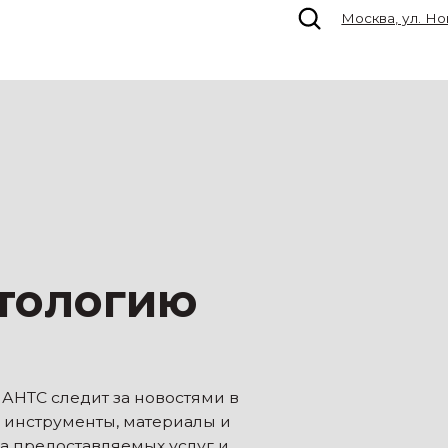
Москва, ул. Новокузнецкая, д. 3
1
ологию
ледит за новостями в
ументы, материалы и
оставляемых услуг и
следованиями,