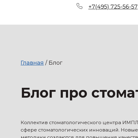
+7(495) 725-56-57
Главная
/ Блог
Блог про стомат
Коллектив стоматологического центра ИМПЛАНТС с
сфере стоматологических инноваций. Новые инстр
методики создаются для повышения качества пред
сохранения здоровья полости рта.
Мы поделимся с вами актуальными новостями, ис