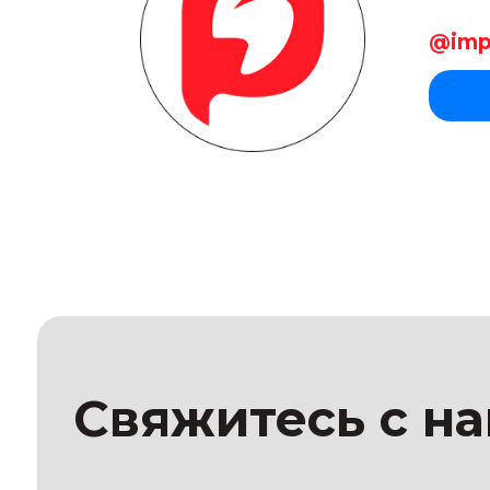
Свяжитесь с нам
ибо.
@imp
Здоровье ваших зубов — наш главный приоритет.
Свяжитесь с нами прямо сейчас и мы запишем вас
на ближайшее время.
+7 (495) 725-56-57
info@implants-msk.ru