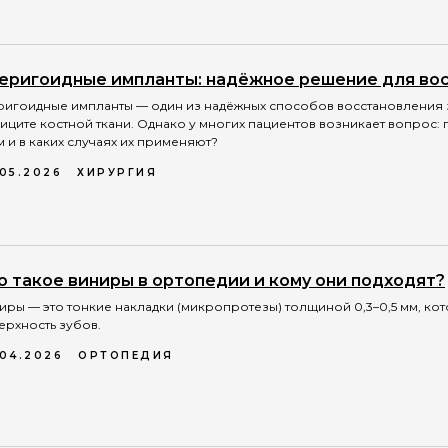
еригоидные импланты: надёжное решение для вос
ригоидные импланты — один из надёжных способов восстановления
иците костной ткани. Однако у многих пациентов возникает вопрос:
м и в каких случаях их применяют?
.05.2026
ХИРУРГИЯ
о такое виниры в ортопедии и кому они подходят?
иры — это тонкие накладки (микропротезы) толщиной 0,3–0,5 мм, к
ерхность зубов.
.04.2026
ОРТОПЕДИЯ