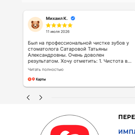
Михаил К.
11 июля 2026
Был на профессиональной чистке зубов у
стоматолога Сатаровой Татьяны
Александровны. Очень доволен
результатом. Хочу отметить: 1. Чистота в
клинике 2. Внимательное и
Читать полностью
доброжелательное отношение 3.
Тщательная чистка зубов (без спешки с
в
внимательным отношением к деталям) 4.
 у
Хорошая консультация по гигиене полости
ему
рта и на что обратить внимание в плане
лечения зубов
ные
ПЕРЕ
я не
ИМПЛ
ички