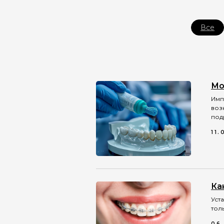
Все
Мо
Имп
воз
под
11.
Ка
Уст
тол
06