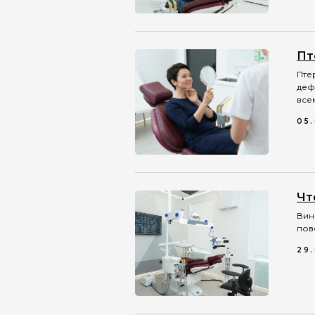
Пт
Пте
деф
все
05
Чт
Вин
пов
29