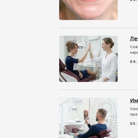
Ле
Сов
кар
06
Им
Узн
пре
05