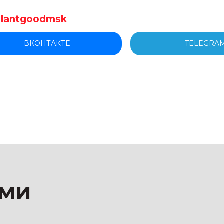
и
lantgoodmsk
ВКОНТАКТЕ
TELEGRA
Соглашаюсь с
политикой по обра
Отправ