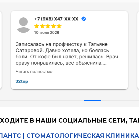
+7 (9X8) X47-XX-XX
10 июля 2026
Записалась на профчистку к Татьяне
Сатаровой. Давно хотела, но боялась
боли. От кофе был налёт, решилась. Врач
сразу понравилась, всё объяснила.
Процедура комфортная, современное
Читать полностью
оборудование. Боли не было. Результат
супер, зубы светлее, налёт ушёл.
Гладкость и свежесть. Татьяна дала
советы по уходу. Буду ходить теперь.
Очень рада, что попала к ней.
ХОДИТЕ В НАШИ СОЦИАЛЬНЫЕ СЕТИ, Т
АНТС | СТОМАТОЛОГИЧЕСКАЯ КЛИНИКА