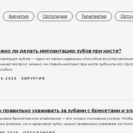
Хирургия
Ортопедия
Терапевтия
Орто
жно ли делать имплантацию зубов при кисте?
лантация зубов — один из самых надежных способов восстановления
никает вопрос: можно ли ставить имплант при кисте зуба или это п
робно.
06.2026
ХИРУРГИЯ
к правильно ухаживать за зубами с брекетами и э
ановка брекетов или элайнеров — это только половина успеха. Чтоб
ько ровные, но и здоровые зубы, нужно правильно ухаживать за поло
.05.2026
ОРТОДОНТИЯ