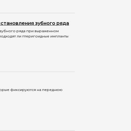
становления зубного ряда
 зубного ряда при выраженном
 подходят ли птеригоидные импланты
оторые фиксируются на переднюю