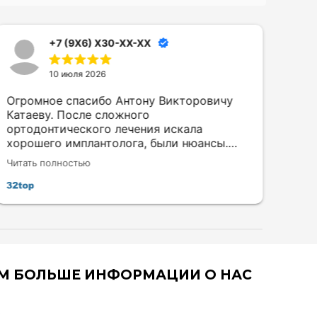
+7 (9X6) X30-XX-XX
10 июля 2026
Огромное спасибо Антону Викторовичу
Обр
Катаеву. После сложного
кли
ортодонтического лечения искала
зуб
хорошего имплантолога, были нюансы.
кон
Переживала. По совету подруги пошла к
удо
Читать полностью
Чита
нему и не пожалела. Доверие появилось с
при
первой консультации. Поставил четыре
кре
импланта, всё зажило отлично. Был всё
без
время на связи.
имп
рек
АМ БОЛЬШЕ ИНФОРМАЦИИ О НАС