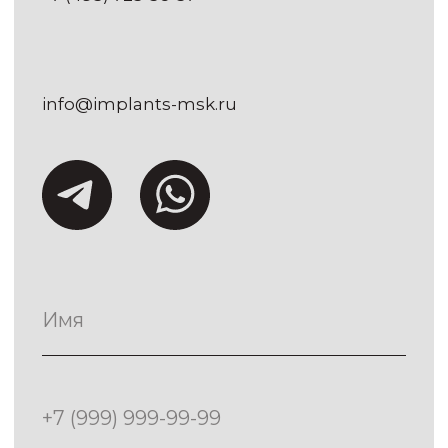
МУНИЦИПАЛЬНЫЙ ОКРУГ
ЗАМОСКВОРЕЧЬЕ, УЛ
НОВОКУЗНЕЦКАЯ, Д. 33, СТР. 1,
ПОМЕЩ. 3/1
ИНН
9705205726
Регистрационный номер лицензии:
Л041-01137-77/02550746
КОНТАКТЫ
info@implants-msk.ru
+7(495) 725-56-57
Политика конфиденциальности