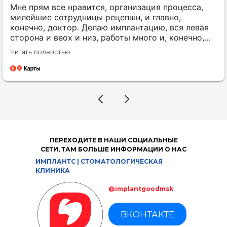
Мне прям все нравится, организация процесса,
милейшие сотрудницы рецепшн, и главно,
конечно, доктор. Делаю имплантацию, вся левая
сторона и веох и низ, работы много и, конечно,
это стресс. Так вот чудесный доктор Отиев
Читать полностью
Руслан Эльшанович все объяснил, все обсудили
подробно, очень вдумчиво и профессионально со
мной работает, основные операции уже позади,
все хорошо заживает и я очень очень довольна. И
прекрасная у доктора ассистент, сработанная
команда, что очень важно, когда два часа лежишь
в кресле и над тобой колдуют. Продолжаю здесь
и рекомендую.
ПЕРЕХОДИТЕ В НАШИ СОЦИАЛЬНЫЕ
СЕТИ, ТАМ БОЛЬШЕ ИНФОРМАЦИИ О НАС
Соглашаюсь с
политикой по
обработке персональных данных
ИМПЛАНТС | СТОМАТОЛОГИЧЕСКАЯ
КЛИНИКА
Отправить
@implantgoodmsk
ВКОНТАКТЕ