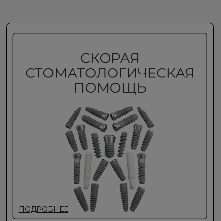
РЕЖИМ РАБОТЫ
Пн — Вс с 10:00 до 21:00
Как добраться?
ЮРИДИЧЕСКАЯ ИНФОРМАЦИЯ
ООО "ПРОИМПЛАНТС"
РФ, 115054, Г. МОСКВА, ВН.ТЕР.Г.
МУНИЦИПАЛЬНЫЙ ОКРУГ
ЗАМОСКВОРЕЧЬЕ, УЛ
НОВОКУЗНЕЦКАЯ, Д. 33, СТР. 1,
ПОМЕЩ. 3/1
ИНН
9705205726
Регистрационный номер лицензии:
Л041-01137-77/02550746
КОНТАКТЫ
info@implants-msk.ru
+7(495) 725-56-57