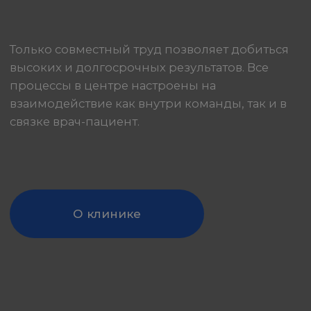
Стоматологический центр оснащен
передовым оборудованием и имеет все,
что необходимо для проведения лечения
здесь и сейчас. Никаких дополнительных
перемещений не требуется. При
возникновении вопросов с нами всегда
можно связаться дистанционно.
Записаться на приём
Проложить маршрут
Команда