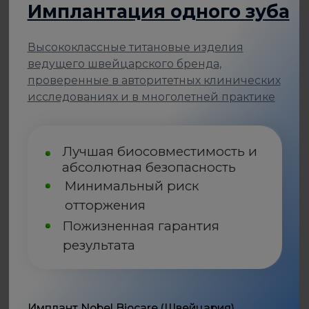
Имплантация одного зуба
Премиальные дентальные решения,
разработанные с применением
инновационных технологий и материалов
Часто выбирают для сложных случаев
атрофии кости
Подходят для для одиночных
реставраций и при полной
адентии
Приживление за 3–4 недели
Пожизненная гарантия на
импланты