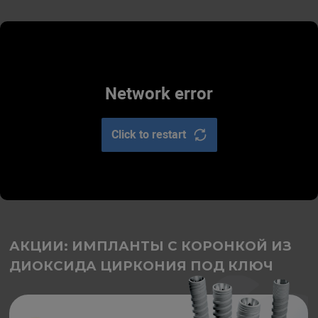
АКЦИИ: ИМПЛАНТЫ С КОРОНКОЙ ИЗ
ДИОКСИДА ЦИРКОНИЯ ПОД КЛЮЧ
Имплантация одного зуба
Импланты из высококачественного титана с
уникальной резьбой. Отличаются широким
модельным рядом для различных
клинических ситуаций
Гипоаллергенные и
биосовместимые свойства
Простой уход
Пожизненная гарантия
результата