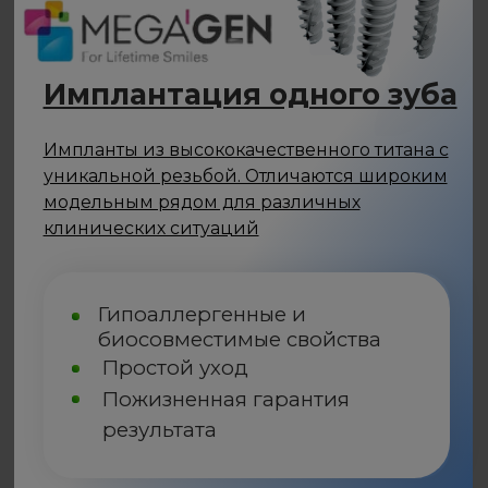
Имплант
MegaGen
(Южная Корея)
57 000
₽
Установка
39 900
₽
КТ диагностика
УЗНАТЬ ПОДРОБНЕЕ
+
Абатмент + Коронка
из диоксида циркония
40 000
₽
Имплантация одного зуба
Высококлассные титановые изделия
ведущего швейцарского бренда,
проверенные в авторитетных клинических