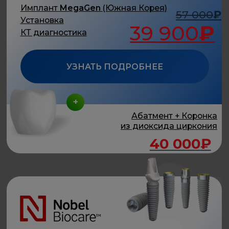
исследованиях и в многолетней практике
Лучшая биосовместимость и
абсолютная безопасность
Минимальный риск
отторжения
Пожизненная гарантия
результата
Имплант Nobel Biocare (Швейцария)
77 000
₽
Установка
57 500
₽
КТ диагностика
УЗНАТЬ ПОДРОБНЕЕ
+
Абатмент, Коронка
из диоксида циркония
42 400
₽