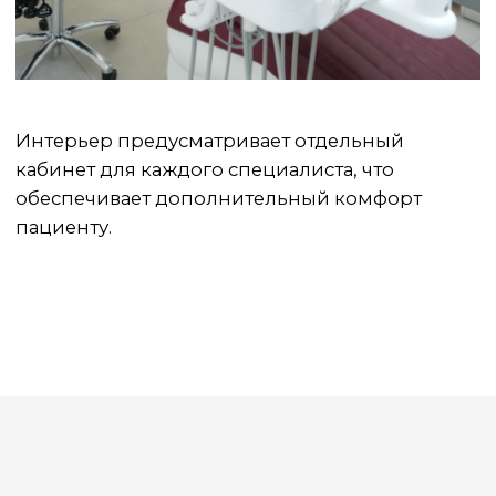
info@implants-msk.ru
Соглашаюсь с
политикой по
обработке персональных данных
Отправить