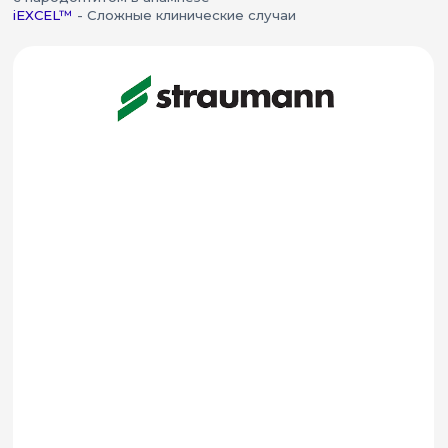
Straumann?
Материал Roxolid® —
запатентованный высокопрочный
сплав
Поверхность SLActive® — главная
технологическая инновация
Приживаемость: 99,6%
STRAUMANN - улыбка на всю жизнь!
АКЦИИ:
ИМПЛАНТЫ С КОРОНКОЙ ИЗ
ДИОКСИДА ЦИРКОНИЯ
ПОД КЛЮЧ
Имплантация одного зуба
Импланты из высококачественного титана с
уникальной резьбой. Отличаются широким
модельным рядом для различных
клинических ситуаций