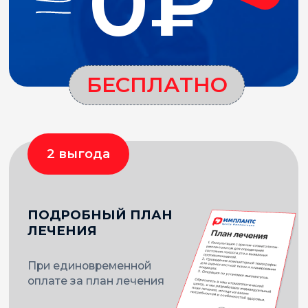
пройти лечение максимально комфортно.
Нам удалось добиться требуемого эффекта
благодаря выстроенной геометрии,
минимализма в деталях и использования
натуральных оттенков.