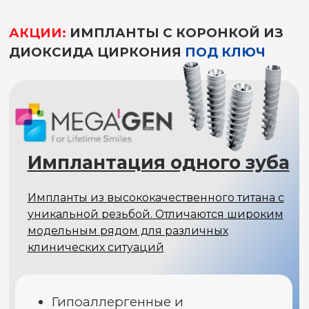
Имплантация одного зуба
Высококлассные титановые изделия
ведущего швейцарского бренда,
проверенные в авторитетных клинических
исследованиях и в многолетней практике
Лучшая биосовместимость и
абсолютная безопасность
Минимальный риск отторжения
Поожизненная гарантия
результата
Имплант Nobel Biocare (Швейцария)
Установка
КТ диагностика
77 000
₽
57 500
₽