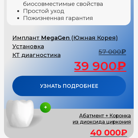
УЗНАТЬ ПОДРОБНЕЕ
+
Абатмент, Коронка
из диоксида циркония
42 400
₽
Имплантация одного зуба
Премиальные дентальные решения,
разработанные с применением
инновационных технологий и материалов
Часто выбирают для сложных случаев
атрофии кости
Подходят для для одиночных