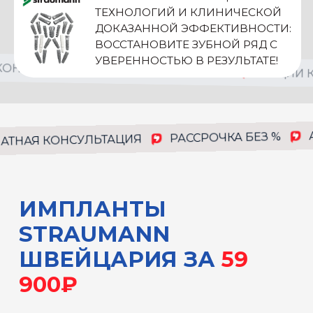
ШВЕЙЦАРИЯ ЗА
59
900₽
АЯ КОНСУЛЬТАЦИЯ
РАССРОЧКА БЕЗ %
АКЦ
ДЕНТАЛЬНАЯ ИМПЛАНТАЦИЯ
АКЦ
РАССРОЧКА БЕЗ %
НАЯ КОНСУЛЬТАЦИЯ
STRAUMANN признан
мировым лидером
дентальной имплантологии