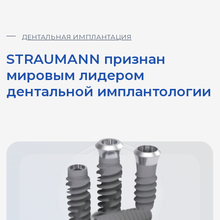
Материал Roxolid®
—
запатентованный высокопрочный сплав
Bone Level (BL/BLX)
- Эстети
ческая зона, немедленная
нагрузка
Tissue Level (TL/TLX/TLC)
- Атрофированная кость, пациенты
с пародонтитом в анамнезе
iEXCEL™
- Сложные клинические случаи