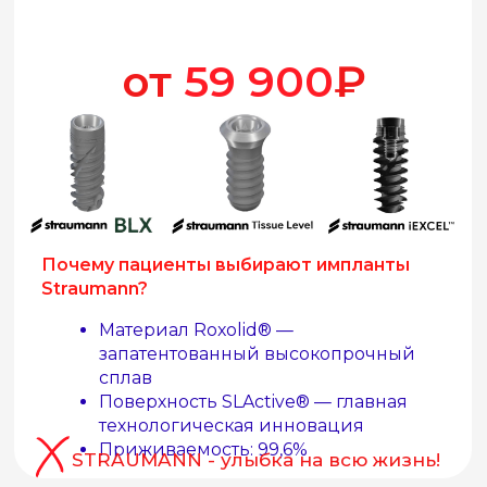
Гипоаллергенные и
биосовместимые свойства
Простой уход
Простой уход
Пожизненная гарантия
Имплант
MegaGen
(Южная Корея)
Установка
57 000
₽
КТ диагностика
39 900
₽
УЗНАТЬ ПОДРОБНЕЕ
+
Абатмент + Коронка
из диоксида циркония
40 000
₽