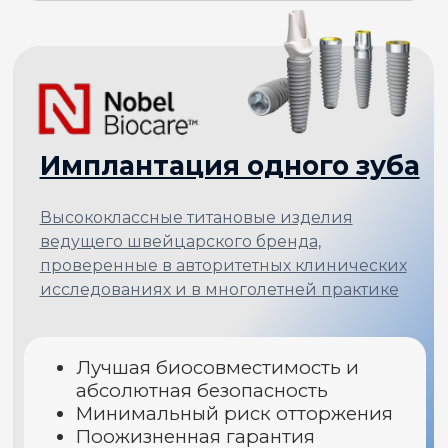
реставраций и при полной
адентии
Приживление за 3–4 недели
Пожизненная гарантия на
импланты
Имплант Straumann (Швейцария)
Установка
КТ диагностика
83 000
₽
59 900
₽
УЗНАТЬ ПОДРОБНЕЕ
+
Абатмент, Коронка
из диоксида циркония
60 000
₽
БУДЬТЕ УВЕРЕНЫ И СПОКОЙНЫ