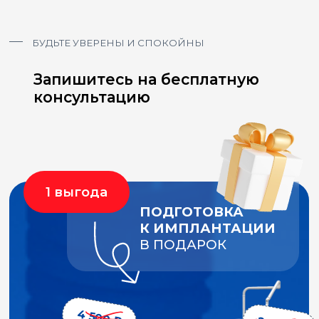
ВОСПОЛЬЗУЙТЕСЬ
Используя современные материалы
НАЛОГОВЫМ ВЫЧЕТОМ
и высокотехнологичное оборудование,
специалисты команды PRO implants
И
сэкономьте еще 13%
минимизируют риски в лечении
от стоимости лечения
и обеспечивают качество и комфорт
пациента.
ЗАПИСАТЬСЯ НА КОНСУЛЬТАЦИЮ
О технологиях