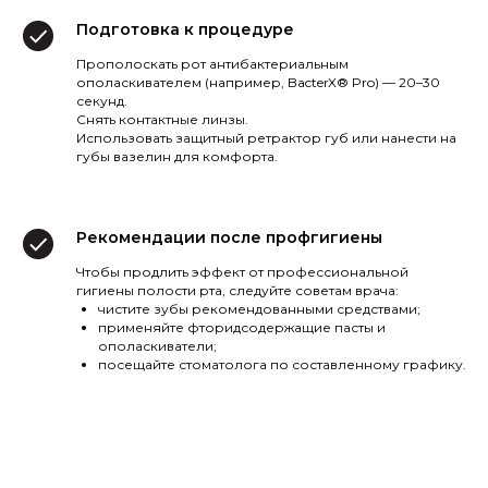
Подготовка к процедуре
Прополоскать рот антибактериальным
ополаскивателем (например, BacterX® Pro) — 20–30
секунд.
Снять контактные линзы.
Использовать защитный ретрактор губ или нанести на
губы вазелин для комфорта.
Рекомендации после профгигиены
Чтобы продлить эффект от профессиональной
гигиены полости рта, следуйте советам врача:
чистите зубы рекомендованными средствами;
применяйте фторидсодержащие пасты и
ополаскиватели;
посещайте стоматолога по составленному графику.