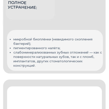
Разработка протокола
профессиональной гигиены полости
рта
GBT
опиралась на ключевые
рекомендации ведущих
стоматологических ассоциаций, в
том числе Европейской федерации
пародонтологии (EFP) и стандарты
профессионального удаления
зубного налёта (PMPR).
Технология PERIOFLOW® с
порошком PLUS бережно очищает
поддесневую область (в карманах
глубиной 4–9 мм), сохраняя
структуру цемента.
Работа с PIEZON®.