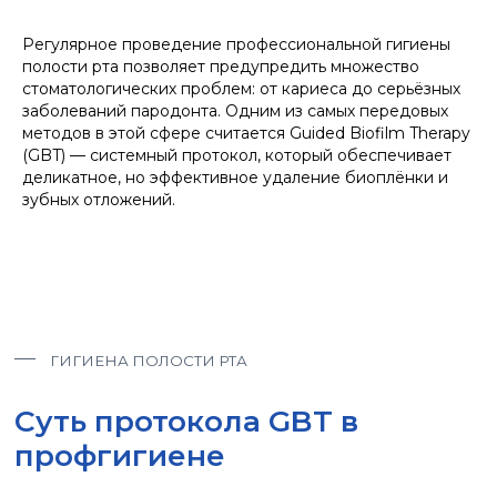
ГИГИЕНА ПОЛОСТИ РТА
Регулярное проведение профессиональной гигиены
полости рта позволяет предупредить множество
Суть протокола GBT в
стоматологических проблем: от кариеса до серьёзных
профгигиене
заболеваний пародонта. Одним из самых передовых
методов в этой сфере считается Guided Biofilm Therapy
(GBT) — системный протокол, который обеспечивает
деликатное, но эффективное удаление биоплёнки и
зубных отложений.
ПРОТОКОЛ GBT
В ПРОФГИГИЕНЕ
GBT (GUIDED BIOFILM THERAPY)
Это продуманная система
профессиональной гигиены полости рта и
зубов, сочетающую научно
подтверждённые методики и
инновационные технологии.
ГЛАВНАЯ ЗАДАЧА