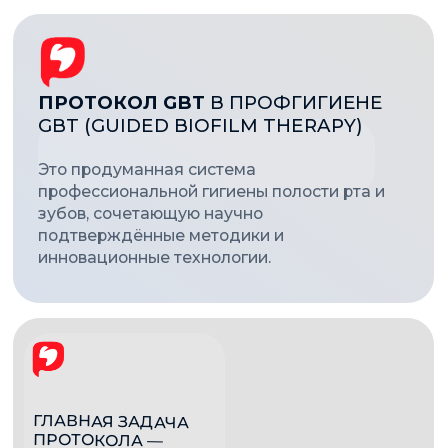
ПРОТОКОЛА —
ПОЛНОЕ
УСТРАНЕНИЕ:
микробной биоплёнки (невидимого скопления
бактерий);
пигментированного налёта;
слабоминерализованных зубных отложений — как с
поверхности натуральных зубов, так и с пломб,
имплантатов, других стоматологических
конструкций.