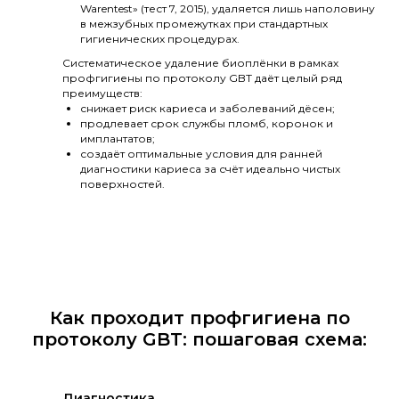
Warentest» (тест 7, 2015), удаляется лишь наполовину
в межзубных промежутках при стандартных
гигиенических процедурах.
Систематическое удаление биоплёнки в рамках
профгигиены по протоколу GBT даёт целый ряд
преимуществ:
снижает риск кариеса и заболеваний дёсен;
продлевает срок службы пломб, коронок и
имплантатов;
создаёт оптимальные условия для ранней
диагностики кариеса за счёт идеально чистых
поверхностей.
Как проходит профгигиена по
протоколу GBT: пошаговая схема:
Диагностика.