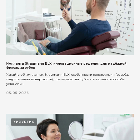
Москва, ул. Новокузнецкая, д.33
Импланты Straumann BLX: инновационные решения для надёжной
фиксации зубов
Узнайте об имплантах Straumann BLX: особенности конструкции (резьба,
Записаться на приём
гидрофильная поверхность), преимущества субгингивального способа
установки.
05.05.2026
РЕЖИМ РАБОТЫ
Пн — Вс с 10:00 до 21:00
Как добраться?
ЮРИДИЧЕСКАЯ ИНФОРМАЦИЯ
ХИРУРГИЯ
ООО "ПРОИМПЛАНТС"
РФ, 115054, Г. МОСКВА, ВН.ТЕР.Г.