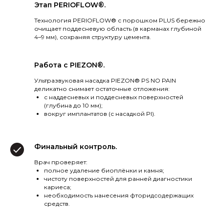
Этап PERIOFLOW®.
Технология PERIOFLOW® с порошком PLUS бережно
очищает поддесневую область (в карманах глубиной
4–9 мм), сохраняя структуру цемента.
Работа с PIEZON®.
Ультразвуковая насадка PIEZON® PS NO PAIN
деликатно снимает остаточные отложения:
с наддесневых и поддесневых поверхностей
(глубина до 10 мм);
вокруг имплантатов (с насадкой PI).
Финальный контроль.
Врач проверяет:
полное удаление биоплёнки и камня;
чистоту поверхностей для ранней диагностики
кариеса;
необходимость нанесения фторидсодержащих
средств.