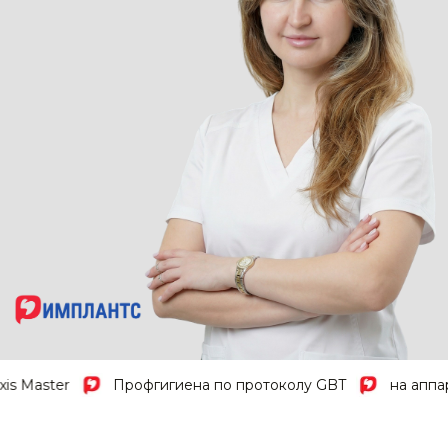
s Master
Профгигиена по протоколу GBT
на аппара