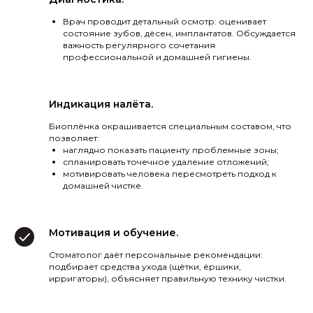
Врач проводит детальный осмотр: оценивает
состояние зубов, дёсен, имплантатов. Обсуждается
важность регулярного сочетания
профессиональной и домашней гигиены.
Индикация налёта.
Биоплёнка окрашивается специальным составом, что
позволяет:
наглядно показать пациенту проблемные зоны;
спланировать точечное удаление отложений;
мотивировать человека пересмотреть подход к
домашней чистке.
Мотивация и обучение.
Стоматолог даёт персональные рекомендации:
подбирает средства ухода (щётки, ёршики,
ирригаторы), объясняет правильную технику чистки.