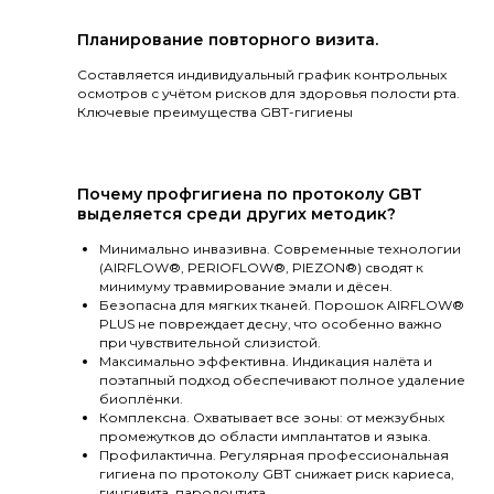
Планирование повторного визита.
Составляется индивидуальный график контрольных
осмотров с учётом рисков для здоровья полости рта.
Ключевые преимущества GBT-гигиены
Почему профгигиена по протоколу GBT
выделяется среди других методик?
Минимально инвазивна. Современные технологии
(AIRFLOW®, PERIOFLOW®, PIEZON®) сводят к
минимуму травмирование эмали и дёсен.
Безопасна для мягких тканей. Порошок AIRFLOW®
PLUS не повреждает десну, что особенно важно
при чувствительной слизистой.
Максимально эффективна. Индикация налёта и
поэтапный подход обеспечивают полное удаление
биоплёнки.
Комплексна. Охватывает все зоны: от межзубных
промежутков до области имплантатов и языка.
Профилактична. Регулярная профессиональная
гигиена по протоколу GBT снижает риск кариеса,
гингивита, пародонтита.