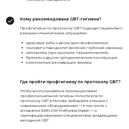
Кому рекомендована GBT-гигиена?
Профгигиена по протоколу GBT подходит пациентам с
разными клиническими ситуациями:
здоровые зубы и дёсны (для профилактики);
гингивит и пародонтит (включая глубокие карманы);
имплантаты (при мукозите, периимплантите);
брекеты и другие ортодонтические конструкции;
композитные реставрации, виниры.
Где пройти профгигиену по протоколу GBT?
Чтобы воспользоваться преимуществами
профессиональной гигиены полости рта по
протоколу GBT в Москве, выбирайте клиники с
современным оборудованием — в том числе с
аппаратом AIRFLOW Profhylaxis Master — и
сертифицированными специалистами, владеющими
методикой GBT.