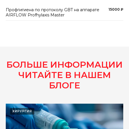
Профгигиена по протоколу GBT на аппарате
15000 ₽
AIRFLOW Profhylaxis Master
Свяжитесь с нами
БОЛЬШЕ ИНФОРМАЦИИ
Здоровье ваших зубов — наш главный
приоритет. Свяжитесь с нами прямо
ЧИТАЙТЕ В НАШЕМ
сейчас и мы запишем вас на ближайшее
время.
БЛОГЕ
+7 (495) 725-56-57
ХИРУРГИЯ
info@implants-msk.ru