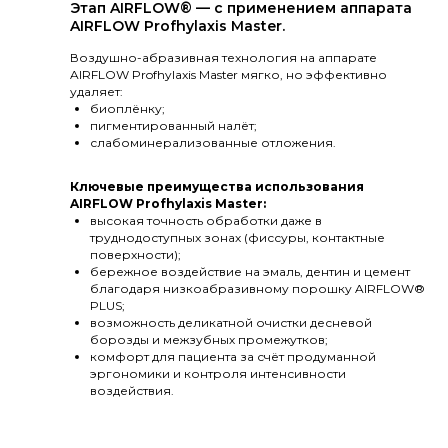
Этап AIRFLOW® — с применением аппарата
AIRFLOW Profhylaxis Master.
Воздушно-абразивная технология на аппарате
AIRFLOW Profhylaxis Master мягко, но эффективно
удаляет:
биоплёнку;
пигментированный налёт;
слабоминерализованные отложения.
Ключевые преимущества использования
AIRFLOW Profhylaxis Master:
высокая точность обработки даже в
труднодоступных зонах (фиссуры, контактные
поверхности);
бережное воздействие на эмаль, дентин и цемент
благодаря низкоабразивному порошку AIRFLOW®
PLUS;
возможность деликатной очистки десневой
борозды и межзубных промежутков;
комфорт для пациента за счёт продуманной
эргономики и контроля интенсивности
воздействия.