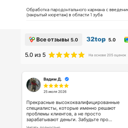
Обработка пародонтального кармана с введени
(закрытый кюретаж) в области 1 зуба
Все отзывы
5.0
5.0
5.0
из 5
На основе
205
оценок
Вадим Д.
25 июля 2026
Прекрасные высококвалифицированные
у-
специалисты, которые именно решают
вичу
проблемы клиентов, а не просто
зарабатывают деньги. Забудьте про
ыми
беготню за врачем в случае острой зубной
Читать полностью