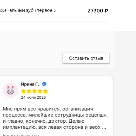
канальный зуб (первое и
27300 ₽
Оставить отзыв
Ирина Г.
24 июля 2026
Мне прям все нравится, организация
Хочу вы
процесса, милейшие сотрудницы рецепшн,
хир
и главно, конечно, доктор. Делаю
Дик
имплантацию, вся левая сторона и веох и
Мир
низ, работы много и, конечно, это стресс.
хор
Читать полностью
Чита