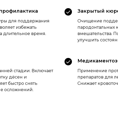
профилактика
Закрытый кюр
уры для поддержания
Очищение поддес
воляет избежать
пародонтальных к
а длительное время.
вмешательства. П
улучшить состоян
Медикаментозн
анней стадии. Включает
Применение прот
тку дёсен и
препаратов для л
яет быстро снять
Снижает кровоточ
ие осложнений.