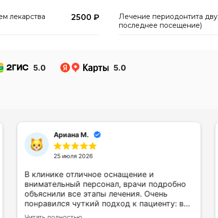
ем лекарства
Лечение периодонтита двух
2500 ₽
последнее посещение)
5.0
5.0
Ариана М.
25 июля 2026
В клинике отличное оснащение и
внимательный персонал, врачи подробно
объяснили все этапы лечения. Очень
понравился чуткий подход к пациенту: всё
прошло без боли и стресса. Результатом
Читать полностью