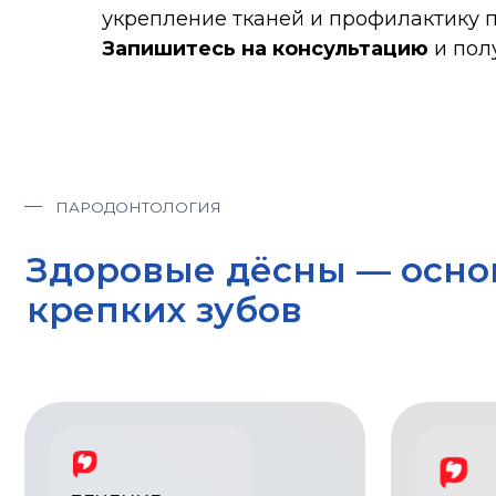
укрепление тканей и профилактику п
Запишитесь на консультацию
и пол
ПАРОДОНТОЛОГИЯ
Здоровые дёсны — основа
крепких зубов
ЛЕЧЕНИЕ
ЗАБОЛЕВАНИЙ
ВРАЧИ,
ДЁСЕН
КОТОРЫМ
ДОВЕРЯЮТ
Устранение воспаления и кровоточивости
Опытные пародон
Лечение гингивита и пародонтита
Индивидуальный 
Сохранение зубов при подвижности
Контроль состоян