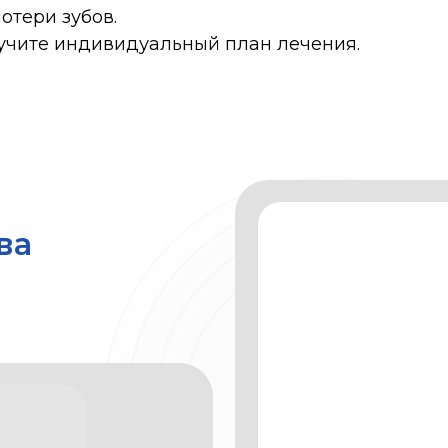
отери зубов.
учите индивидуальный план лечения.
Лечение зубов без боли!
тологи
подход к лечению
ия на всех этапах