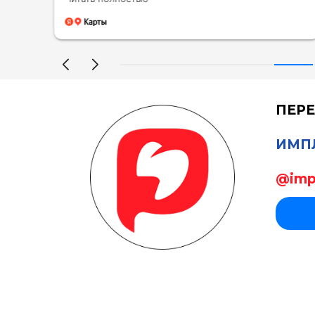
ри
боли. Доктора в 10/10 случаев
 —
отслеживают ваше состояние чтобы вы не
мучались и как можно скорее
локализируют особо острые случаи.
Персонал и администрация - лучшие
оли,
представители своих профессий. Не
навязчивые, но и внимательные к
о за
желанием пациентов Клиника, в которую
ПЕРЕ
сем
реально стоит сходить, снимаю шляпу🙃
ИМПЛ
Свяжитесь с нам
@imp
Здоровье ваших зубов — наш главный приоритет.
Свяжитесь с нами прямо сейчас и мы запишем вас
на ближайшее время.