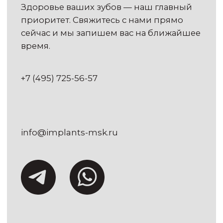
Записаться на приём
РЕЖИМ РАБОТЫ
Пн — Вс с 10:00 до 21:00
Как добраться?
ЮРИДИЧЕСКАЯ ИНФОРМАЦИЯ
ООО "ПРОИМПЛАНТС"
РФ, 115054, Г. МОСКВА, ВН.ТЕР.Г.
МУНИЦИПАЛЬНЫЙ ОКРУГ
ЗАМОСКВОРЕЧЬЕ, УЛ
НОВОКУЗНЕЦКАЯ, Д. 33, СТР. 1,
ПОМЕЩ. 3/1
ИНН
9705205726
Регистрационный номер лицензии:
Л041-01137-77/02550746
КОНТАКТЫ
info@implants-msk.ru