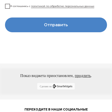
Здоровье ваших зубов — наш главный
Я соглашаюсь с
политикой по обработке персональных данных
приоритет. Свяжитесь с нами прямо
сейчас и мы запишем вас на ближайшее
время.
Отправить
+7 (495) 725-56-57
info@implants-msk.ru
Показ виджета приостановлен,
продлить
.
Сделано на
ПЕРЕХОДИТЕ В НАШИ СОЦИАЛЬНЫЕ