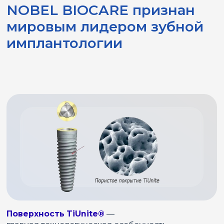
Поверхность TiUnite®
—
главная технологическая особенность
имплантатов Nobel
NobelActive® -
Сложные клинические случаи, мягкая кость,
эстетическая зона
NobelParallel™
CC - Универсальная линейка для всех типов
кости
NobelPearl® -
Керамические имплантаты