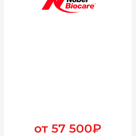
восстановления всей челюсти на 4
имплантатах с угловой установкой
NOBEL BIOCARE - улыбка на всю жизнь!
АКЦИИ:
ИМПЛАНТЫ С КОРОНКОЙ ИЗ
ДИОКСИДА ЦИРКОНИЯ
ПОД КЛЮЧ
Имплантация одного зуба
Импланты из высококачественного титана с
уникальной резьбой. Отличаются широким
модельным рядом для различных
клинических ситуаций
Гипоаллергенные и
биосовместимые свойства
Простой уход
Простой уход
Пожизненная гарантия