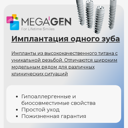
Высококлассные титановые изделия
ведущего швейцарского бренда,
проверенные в авторитетных клинических
исследованиях и в многолетней практике
Лучшая биосовместимость и
абсолютная безопасность
Минимальный риск отторжения
Поожизненная гарантия
результата
Имплант Nobel Biocare (Швейцария)
Установка
КТ диагностика
77 000
₽
57 500
₽
УЗНАТЬ ПОДРОБНЕЕ
+