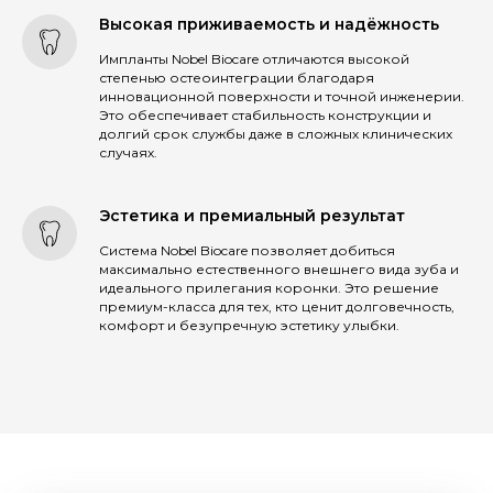
Нам удалось максимально гармонично
Высокая приживаемость и надёжность
вписать сложное техническое оборудование в
общую минималистичную концепцию
Импланты Nobel Biocare отличаются высокой
интерьера.
степенью остеоинтеграции благодаря
инновационной поверхности и точной инженерии.
Это обеспечивает стабильность конструкции и
долгий срок службы даже в сложных клинических
случаях.
Эстетика и премиальный результат
Система Nobel Biocare позволяет добиться
максимально естественного внешнего вида зуба и
идеального прилегания коронки. Это решение
премиум-класса для тех, кто ценит долговечность,
комфорт и безупречную эстетику улыбки.