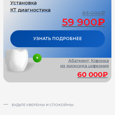
3 выгода
НОВЫЕ ЗУБЫ
СЕГОДНЯ, А ОПЛАТА
ПОТОМ
Получите рассрочку под
0%
на
6-12 месяцев
от наших
партнеров
4 выгода
ВОСПОЛЬЗУЙТЕСЬ
НАЛОГОВЫМ ВЫЧЕТОМ
И
сэкономьте еще 13%
от стоимости лечения