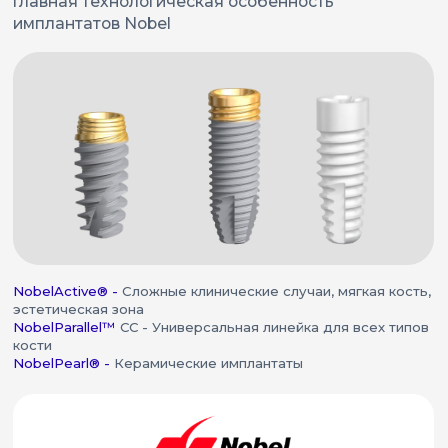
от 57 500₽
Почему пациенты выбирают импланты
Nobel Biocare?
Поверхность TiUnite®
Приживаемость -
98–99%
All-on-4®
- концепция