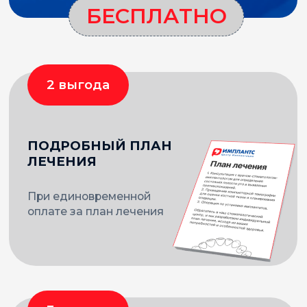
ИНТЕРЬЕР
КАК ПРОДОЛЖЕНИЕ
ФИЛОСОФИИ
Лаконичный и эстетически привлекательный
интерьер помогает пациентам расслабиться и
пройти лечение максимально комфортно.
Нам удалось добиться требуемого эффекта
благодаря выстроенной геометрии,