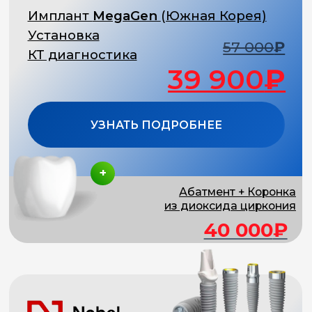
Абатмент, Коронка
из диоксида циркония
42 400
₽
Имплантация одного зуба
Премиальные дентальные решения,
разработанные с применением
инновационных технологий и материалов
Часто выбирают для сложных случаев
атрофии кости
Подходят для для одиночных
реставраций и при полной
адентии
Приживление за 3–4 недели
Пожизненная гарантия на