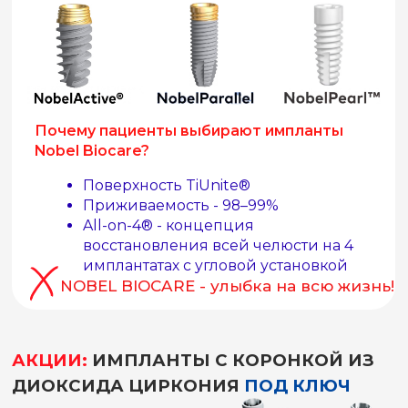
Имплант
MegaGen
(Южная Корея)
Установка
57 000
₽
КТ диагностика
39 900
₽
УЗНАТЬ ПОДРОБНЕЕ
+
Абатмент + Коронка
из диоксида циркония
40 000
₽
Имплантация одного зуба