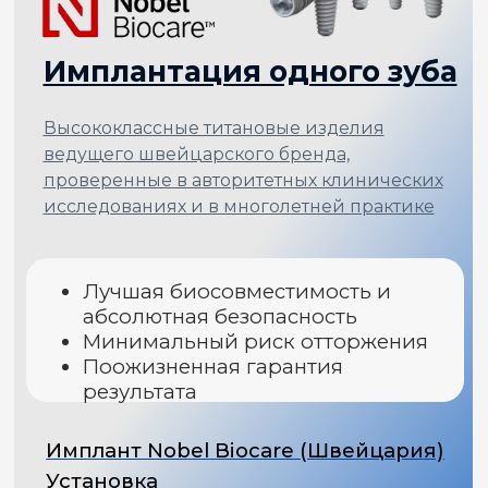
импланты
Имплант Straumann (Швейцария)
Установка
КТ диагностика
83 000
₽
59 900
₽
УЗНАТЬ ПОДРОБНЕЕ
+
Абатмент, Коронка
из диоксида циркония
60 000
₽
БУДЬТЕ УВЕРЕНЫ И СПОКОЙНЫ
Запишитесь на бесплатную
консультацию