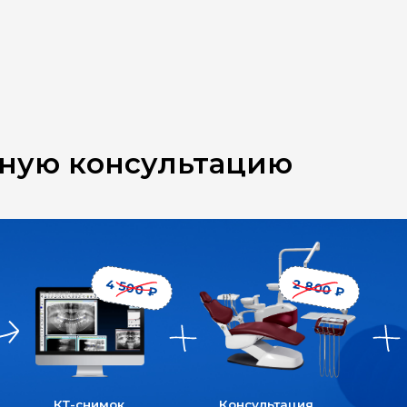
14 
2 800 ₽
4 500 ₽
3D
КТ-снимок
Консультация
сканирован
слепки
4 выгода
ВОСПОЛЬЗУЙТЕСЬ
ОПЛАТА
НАЛОГОВЫМ ВЫЧЕТОМ
чку под
И
сэкономьте еще
ЗА
яцев
от
13%
от стоимости
лечения