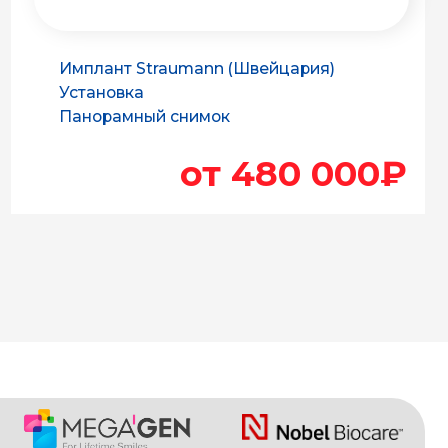
от 480 000₽
ользуем
премиальные
лантационные системы
Straumann
(Швейцария)
Nobel Biocare
(Швейцария)
MegaGen
(Южная Корея)