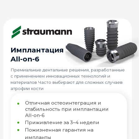
антация
-6
ые дентальные решения, разработанные
нием инновационных технологий и
в Часто выбирают для сложных случаев
ости
личная остеоинтеграция и
абильность при имплантации
-on-6
иживление за 3–4 недели
жизненная гарантия на
планты
110 000
₽
нт Straumann (Швейцария)
овка
рамный снимок