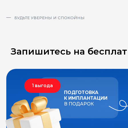
1 выгода
ПОДГОТОВКА
К ИМПЛАНТАЦИИ
В ПОДАРОК
2 выгода
3 выгода
ПОДРОБНЫЙ ПЛАН
НОВЫЕ ЗУБЫ
ЛЕЧЕНИЯ
СЕГОДНЯ, А 
ПОТОМ
При единовременной
Получите рассро
оплате за план лечения
0%
на
6-12 мес
наших партнеров