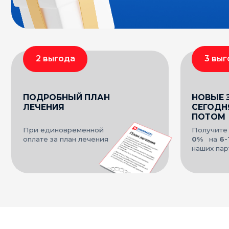
ТЕХНОЛОГИИ
И ИННОВАЦИИ
Используя современные материалы и высокотехн
оборудование, специалисты команды PRO implant
риски в лечении и обеспечивают качество и комфо