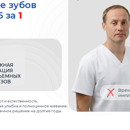
ЫХ
Временные зубы ф
имплантации
ственность;
ка и полноценное жевание;
ешение на долгие годы.
ю консультацию