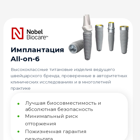
мплантация
Импл
ll-on-6
All-on
сококлассные титановые изделия ведущего
Премиальн
ейцарского бренда, проверенные в авторитетных
с примене
инических исследованиях и в многолетней
материало
актике
атрофии к
Лучшая биосовместимость и
От
абсолютная безопасность
ст
All
Минимальный риск
Пр
отторжения
По
Пожизненная гарантия
им
результата
80 000
₽
Имплант Nobel Biocare (Швейцария)
Импла
Установка
Устан
Панорамный снимок
Пано