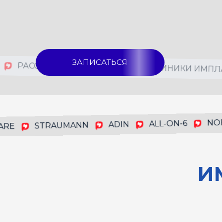
ЗАПИСАТЬСЯ
ИЯ
РАССРОЧКА БЕЗ %
АКЦИИ КЛИНИКИ ИМ
NOBE
ALL-ON-6
ADIN
STRAUMANN
ИМП
E