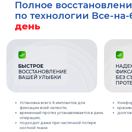
БЫСТРОЕ
НАДЕЖНАЯ
ВОССТАНОВЛЕНИЕ
ФИКСАЦИЯ
ВАШЕЙ УЛЫБКИ
БЕЗ СЪЕМН
ПРОТЕЗОВ
Установка всего 6 имплантов для
Комфорт и есте
фиксации всей челюсти;
красивая улыб
временный протез устанавливается в день
долговечное р
операции;
подходит даже при частичной потере
костной ткани.
БУДЬТЕ УВЕРЕНЫ И СПОКОЙНЫ
Запишитесь на бесплатну