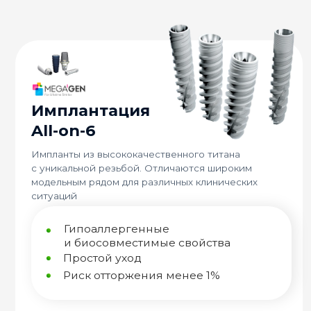
Имплантация
И
All-on-6
A
Импланты из высококачественного титана
Вы
с уникальной резьбой. Отличаются широким
шв
модельным рядом для различных клинических
кл
ситуаций
пр
Гипоаллергенные
и биосовместимые свойства
Простой уход
Риск отторжения менее 1%
47 000
₽
Имплант ADIN (Израиль)
Установка
Панорамный снимок