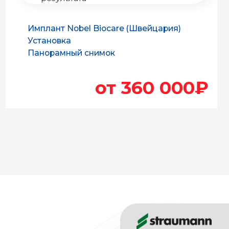
от 360 000₽
убов
а
1
Исп
имп