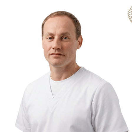
К
Д
П
о
к
з
В
с
А
П
О
П