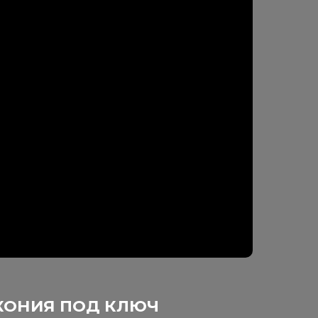
ПОД КЛЮЧ
антация
о зуба