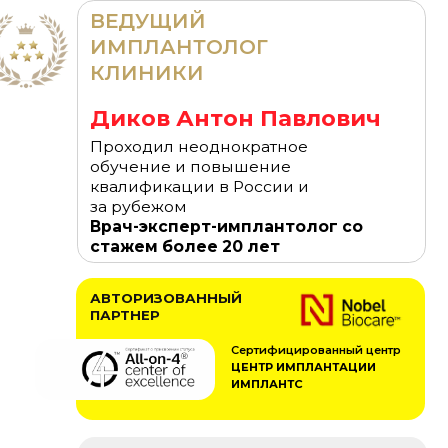
ЛИНИКИ
иков Антон Павлович
роходил неоднократное
бучение и повышение
валификации в России и
а рубежом
рач-эксперт-имплантолог со
тажем более 20 лет
ВТОРИЗОВАННЫЙ
АРТНЕР
Сертифицированный центр
ЦЕНТР ИМПЛАНТАЦИИ
ИМПЛАНТС
ФИЦИАЛЬНЫЙ
АРТНЕР