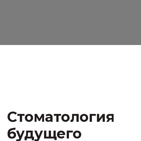
дущего
ный ресурс человека – это время.
оснащен передовым
 что необходимо для
 сейчас. Никаких
й не требуется. При
нами всегда можно связаться