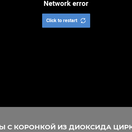
 КОРОНКОЙ ИЗ ДИОКСИДА ЦИРКОНИЯ 
Имплантация
Импл
дного зуба
одног