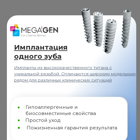
Импланты из высококачественного титана с
В
уникальной резьбой. Отличаются широким модельным
ш
рядом для различных клинических ситуаций
к
п
Гипоаллергенные и
биосовместимые свойства
Простой уход
Пожизненная гарантия результата
Имплант
MegaGen
(Южная Корея)
И
57 000
₽
Установка
У
39 900
₽
КТ диагностика
К
УЗНАТЬ ПОДРОБНЕЕ
+
Абатмент + Коронка
40 000
₽
из диоксида циркония