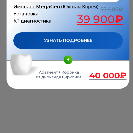
НАША МИССИЯ
Только совместный труд позволяет добиться
высоких и долгосрочных результатов. Все
процессы в центре настроены на взаимодействие
как внутри команды, так и в связке врач-пациент.