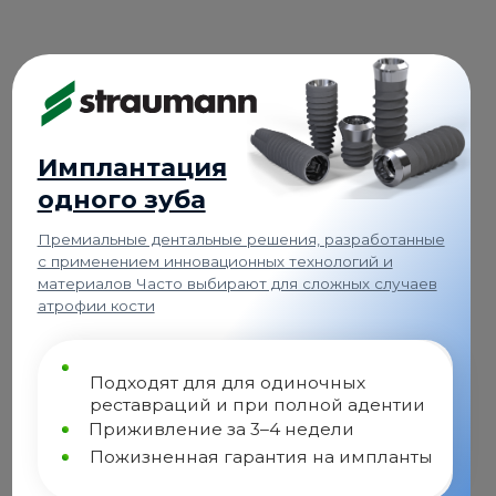
ые дентальные решения, разработанные
нием инновационных технологий и
в Часто выбирают для сложных случаев
ости
дходят для для одиночных
ставраций и при полной адентии
иживление за 3–4 недели
жизненная гарантия на импланты
 Straumann (Швейцария)
83 000
₽
ка
59 900
₽
остика
УЗНАТЬ ПОДРОБНЕЕ
+
Абатмент, Коронка
60 000
₽
из диоксида циркония