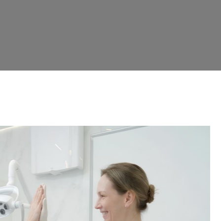
бу
Самый цен
Стоматологический центр 
оборудованием и имеет все,
проведения лечения здесь и
дополнительных перемещени
возникновении вопросов с 
дистанционно.