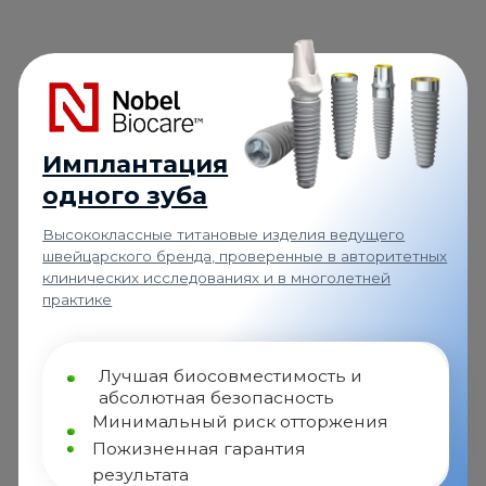
ысококлассные титановые изделия ведущего
Премиальн
вейцарского бренда, проверенные в авторитетных
с примене
линических исследованиях и в многолетней
материало
рактике
атрофии к
По
Лучшая биосовместимость и
ре
абсолютная безопасность
Пр
Минимальный риск отторжения
По
Пожизненная гарантия
результата
мплант Nobel Biocare (Швейцария)
Имплант
77 000
₽
становка
Установ
57 500
₽
Т диагностика
КТ диагн
УЗНАТЬ ПОДРОБНЕЕ
+
Абатмент, Коронка
42 400
₽
из диоксида циркония