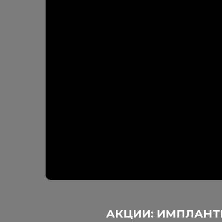
АКЦИИ: ИМПЛАНТЫ С
Имплантация
одного зуба
о